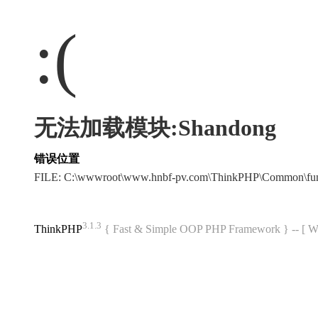
:(
无法加载模块:Shandong
错误位置
FILE: C:\wwwroot\www.hnbf-pv.com\ThinkPHP\Common\fu
3.1.3
ThinkPHP
{ Fast & Simple OOP PHP Framework } -- 