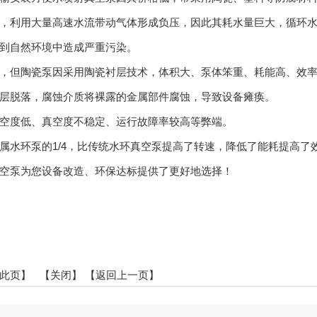
，利用大量高速水流带动气体形成负压，因此其耗水量巨大，循环
到自然环境中造成严重污染。
但陶瓷泵因采用陶瓷衬层技术，体积大、泵体笨重、耗能高、效率
层脱落，腐蚀介质将裸露的金属部件腐蚀，导致设备瘫痪。
度低、真空度不稳定、运行故障率较高等弊端。
水环泵的1/4，比传统水环真空泵提高了转速，降低了能耗提高了
泵为您设备改造、环保达标提供了更好地选择！
此页
】 【
关闭
】
【返回上一页】