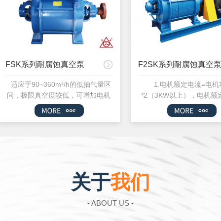
行...
很好的适用于...
FSK系列耐腐蚀真空泵
F2SK系列耐腐蚀真空
适应于90~360m³/h的低抽气量区
1.电机额定电流=电机
间，极限真空度较低，可增加电机
*2（3KW以上），电机额
功率作为压缩机使用。 1.电机
电机功率*2.5（3KW及以
额定电流=电机功率*2（3KW以
极电机同步转速为3000r/m
上），电机额定电流=电机功率
电机同步转速为1500r/mi
*2.5（3KW及以下），2极电机同
机同步转速为 1000r/min
步转速为3000r/min，4极...
机同步转速为750r/m.
关于
我们
- ABOUT US -