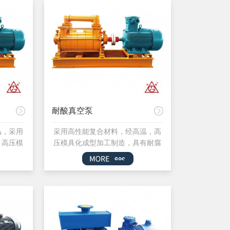
耐酸真空泵
品，采用
采用高性能复合材料，经高温，高
、高压模
压模具化成型加工制造，具有耐腐
过流部件
蚀范围广、真空度高、在高真空区
具有耐腐
间抽速大、体积小，重量轻、环保
高真空区
节水、便于维护、运行平稳等特
轻、环保
点。 经过实验和生产中的实际
稳等特
应用，高性能复合材料真空泵可以
中的实际
很好的适用于抽吸氯化氢、磷酸、
空泵可以
盐酸、甲苯、乙醇、二氧化硫、二