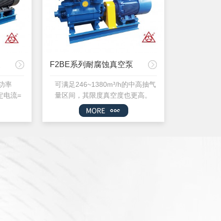
氯甲烷、二氯乙烷、溴化氢...
泵
F2BE系列耐腐蚀真空泵
功率
可满足246~1380m³/h的中高抽气
定电流=
量区间，其限度真空度也更高。
下），2
F2BE系列采用弯曲叶轮设
in，4极
计，泵腔配备了一个单叶轮，上偏
n，6极电
心设计，曲叶轮形成的液环流速稳
，8极电动
定，湍流少，适用于大抽气量、高
..
真空度的工况。相比径向叶轮，弯
曲叶轮形成的液环，气液掺混较
小，整体压...