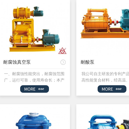
耐腐蚀真空泵
耐酸泵
一、耐腐蚀性能突出，耐腐蚀范围
我公司自主研发的专利产
广，运行可靠，使用寿命长；本产
高性能复合材料，经高温
品采用高性能复合材料经高温高压
具化成型加工制造，所有
一次压铸成型，材质的改变从根本
一次性模压成型，耐酸泵
上解决了真空泵不耐腐蚀的问题，
蚀范围广、真空度高、在
耐腐蚀性能突出，运行自然可靠，
间抽速大、体积小，重量
避免了因设备腐蚀损坏带来的大量
节水、便于维护、运行平
维修和生产间断造成的损失。针对
点。 经过实验和生产
真空泵特点对酚醛玻璃钢材料进
应用，高性能复合材料真