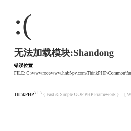
:(
无法加载模块:Shandong
错误位置
FILE: C:\wwwroot\www.hnbf-pv.com\ThinkPHP\Common\fu
3.1.3
ThinkPHP
{ Fast & Simple OOP PHP Framework } -- 