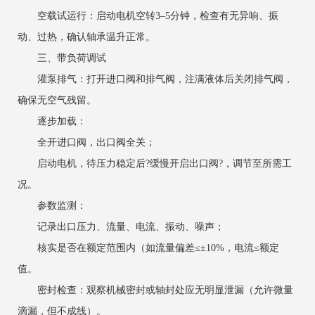
空载试运行：启动电机空转3–5分钟，检查有无异响、振
动、过热，确认轴承温升正常。
三、带负荷调试
灌泵排气：打开进口阀和排气阀，注满液体后关闭排气阀，
确保无空气残留。
逐步加载：
全开进口阀，出口阀全关；
启动电机，待压力稳定后?缓慢开启出口阀?，调节至所需工
况。
参数监测：
记录出口压力、流量、电流、振动、噪声；
核实是否在额定范围内（如流量偏差≤±10%，电流≤额定
值。
密封检查：观察机械密封或轴封处应无明显泄漏（允许微量
滴漏，但不成线）。