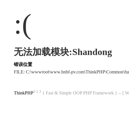
:(
无法加载模块:Shandong
错误位置
FILE: C:\wwwroot\www.hnbf-pv.com\ThinkPHP\Common\fu
3.1.3
ThinkPHP
{ Fast & Simple OOP PHP Framework } -- 