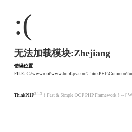
:(
无法加载模块:Zhejiang
错误位置
FILE: C:\wwwroot\www.hnbf-pv.com\ThinkPHP\Common\fu
3.1.3
ThinkPHP
{ Fast & Simple OOP PHP Framework } -- 