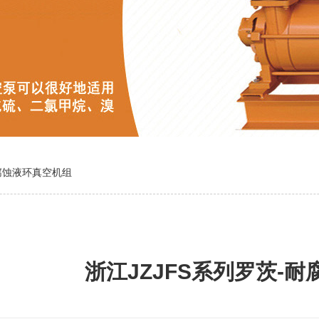
耐腐蚀液环真空机组
浙江JZJFS系列罗茨-