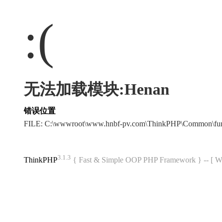
:(
无法加载模块:Henan
错误位置
FILE: C:\wwwroot\www.hnbf-pv.com\ThinkPHP\Common\fu
3.1.3
ThinkPHP
{ Fast & Simple OOP PHP Framework } -- 