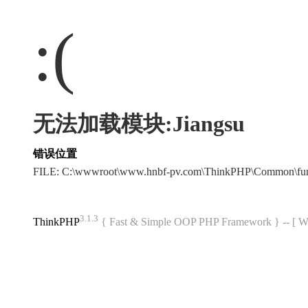
:(
无法加载模块:Jiangsu
错误位置
FILE: C:\wwwroot\www.hnbf-pv.com\ThinkPHP\Common\fu
3.1.3
ThinkPHP
{ Fast & Simple OOP PHP Framework } -- 