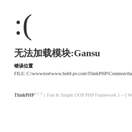
:(
无法加载模块:Gansu
错误位置
FILE: C:\wwwroot\www.hnbf-pv.com\ThinkPHP\Common\fu
3.1.3
ThinkPHP
{ Fast & Simple OOP PHP Framework } -- 