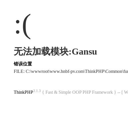
:(
无法加载模块:Gansu
错误位置
FILE: C:\wwwroot\www.hnbf-pv.com\ThinkPHP\Common\fu
3.1.3
ThinkPHP
{ Fast & Simple OOP PHP Framework } -- 