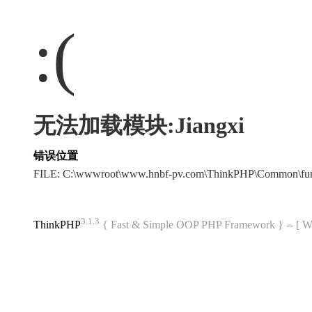
:(
无法加载模块:Jiangxi
错误位置
FILE: C:\wwwroot\www.hnbf-pv.com\ThinkPHP\Common\fu
3.1.3
ThinkPHP
{ Fast & Simple OOP PHP Framework } -- 