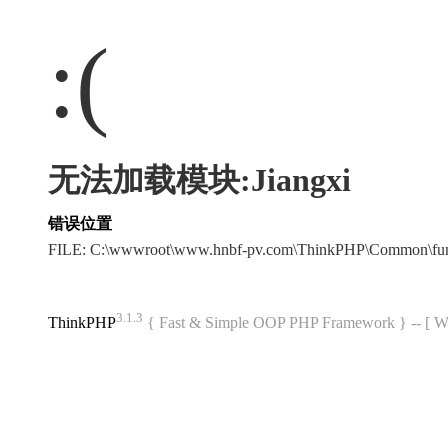
:(
无法加载模块:Jiangxi
错误位置
FILE: C:\wwwroot\www.hnbf-pv.com\ThinkPHP\Common\fu
3.1.3
ThinkPHP
{ Fast & Simple OOP PHP Framework } -- 