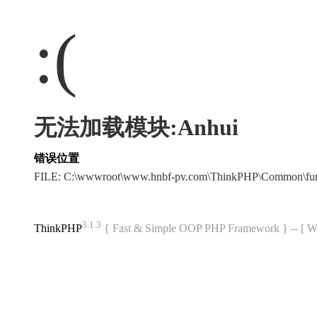
:(
无法加载模块:Anhui
错误位置
FILE: C:\wwwroot\www.hnbf-pv.com\ThinkPHP\Common\fu
3.1.3
ThinkPHP
{ Fast & Simple OOP PHP Framework } -- 