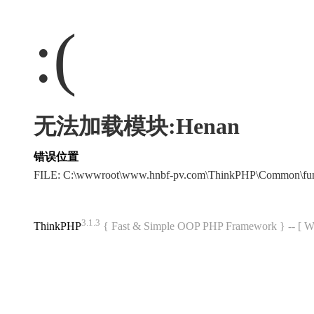
:(
无法加载模块:Henan
错误位置
FILE: C:\wwwroot\www.hnbf-pv.com\ThinkPHP\Common\fu
3.1.3
ThinkPHP
{ Fast & Simple OOP PHP Framework } -- 