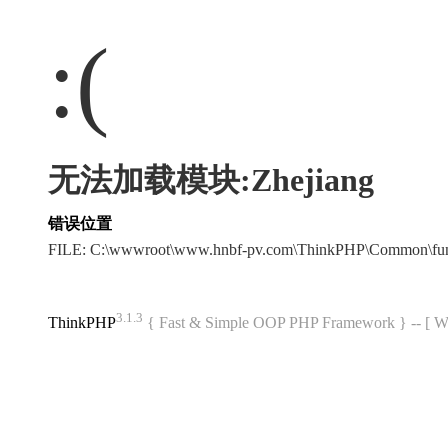
:(
无法加载模块:Zhejiang
错误位置
FILE: C:\wwwroot\www.hnbf-pv.com\ThinkPHP\Common\fu
3.1.3
ThinkPHP
{ Fast & Simple OOP PHP Framework } -- 