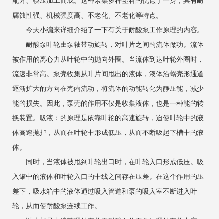
配方、模压加工而成。这种泵集多种塑料的优点于一身，具有耐
腐蚀性强、机械强度高、不老化、不老化等特点。
今天小编来详细介绍了一下有关于耐酸泵工作原理的内容。
耐酸泵叶轮由泵轴带动旋转，对叶片之间的流体做功。流体
被作用的离心力从叶轮中的抛向外圈。当流体到达叶轮外圈时，
流速非常高。泵壳收集从叶片间甩出的液体，液体沿蜗壳形通道
逐渐扩大的方向在壳内流动，将流体的动能转化为静压能，减少
能的损失。因此，泵壳的作用不仅是收集液体，也是一种能的转
换装置。吸液：的原理是依靠叶轮的高速旋转，迫使叶轮中的液
体高速抛掉，从而在叶轮中形成低压，从而不断吸起下槽中的液
体。
同时，当液体被甩到叶轮出口时，在叶轮入口形成低压。吸
入罐中的液体和叶轮入口的中线之间存在压差。在这个作用的压
差下，吸水箱中的液体通过吸入管道和泵的吸入室不断进入叶
轮，从而使耐酸泵连续工作。