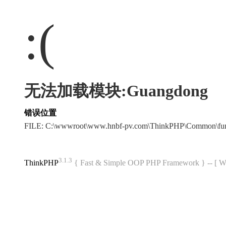
:(
无法加载模块:Guangdong
错误位置
FILE: C:\wwwroot\www.hnbf-pv.com\ThinkPHP\Common\fu
3.1.3
ThinkPHP
{ Fast & Simple OOP PHP Framework } -- 