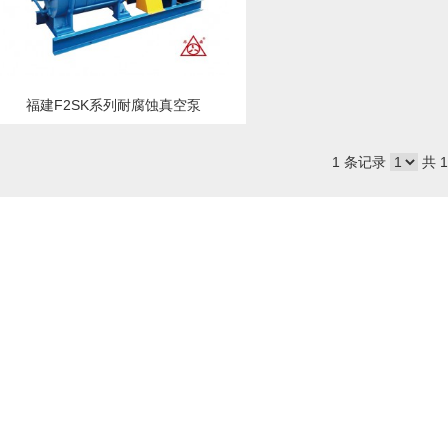
福建F2SK系列耐腐蚀真空泵
1 条记录
共 1