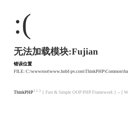
:(
无法加载模块:Fujian
错误位置
FILE: C:\wwwroot\www.hnbf-pv.com\ThinkPHP\Common\fu
3.1.3
ThinkPHP
{ Fast & Simple OOP PHP Framework } -- 