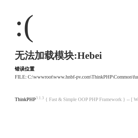
:(
无法加载模块:Hebei
错误位置
FILE: C:\wwwroot\www.hnbf-pv.com\ThinkPHP\Common\fu
3.1.3
ThinkPHP
{ Fast & Simple OOP PHP Framework } -- 