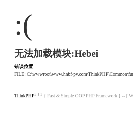
:(
无法加载模块:Hebei
错误位置
FILE: C:\wwwroot\www.hnbf-pv.com\ThinkPHP\Common\fu
3.1.3
ThinkPHP
{ Fast & Simple OOP PHP Framework } -- 